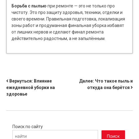
Борьба с пылью
при ремонте — это не только про
чистоту. Это про защиту здоровья, техники, отделки и
своего времени. Правильная подготовка, локализация
зоны работ и продуманная финальная уборка избавят
от лишних нервов и сделают финал ремонта
действительно радостным, а не запылённым.
НАВИГАЦИЯ
Вернуться:
Влияние
Далее:
Что такое пыль и
ежедневной уборки на
откуда она берётся
ПО
здоровье
ЗАПИСЯМ
Поиск по сайту
Поиск