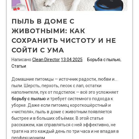
ПЫЛЬ В ДОМЕ С
ЖИВОТНЫМИ: КАК
СОХРАНИТЬ ЧИСТОТУ И НЕ
СОЙТИ С УМА
Написано
Clean Director
13.04.2025
Борьба с пылью
,
Статьи
Домашние питомцы — источник радости, любви и…
пыли. Шерсть, перхоть, песок с лап, остатки
наполнителя, пух от подстилок — всё это усложняет
борьбу с пылью
и требует системного подхода к
уборке. Даже если питомец короткошёрстный и
«чистюля», пыль в доме с животным появляется
быстрее и в больших объёмах. В этой статье
расскажем, как справляться с ней эффективно, не
тратя на это каждый день по три часа и не впадая в
перфекционизм.