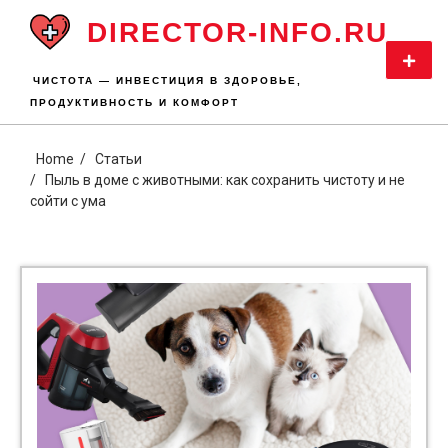
Skip
DIRECTOR-INFO.RU
to
content
Primar
Menu
ЧИСТОТА — ИНВЕСТИЦИЯ В ЗДОРОВЬЕ,
ПРОДУКТИВНОСТЬ И КОМФОРТ
Home
Статьи
Пыль в доме с животными: как сохранить чистоту и не
сойти с ума